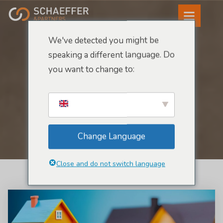
We've detected you might be
speaking a different language. Do
you want to change to:
Archives
Accueil -
Étiquette :
gestion
Change Language
Close and do not switch language