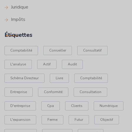
Juridique
Impôts
Étiquettes
Comptabilité
Conseiller
Consultatif
L'analyse
Actif
Audit
Schéma Directeur
Livre
Comptabilité
Entreprise
Conformité
Consultation
D'entreprise
Cpa
Clients
Numérique
L'expansion
Ferme
Futur
Objectif