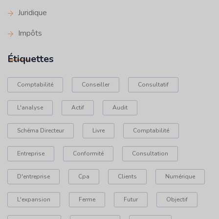
Juridique
Impôts
Étiquettes
Comptabilité
Conseiller
Consultatif
L'analyse
Actif
Audit
Schéma Directeur
Livre
Comptabilité
Entreprise
Conformité
Consultation
D'entreprise
Cpa
Clients
Numérique
L'expansion
Ferme
Futur
Objectif